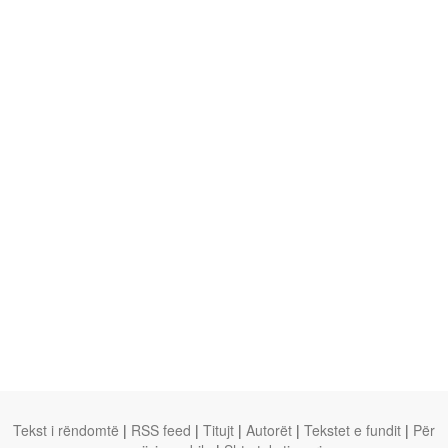
Tekst i rëndomtë
|
RSS feed
|
Titujt
|
Autorët
|
Tekstet e fundit
|
Për